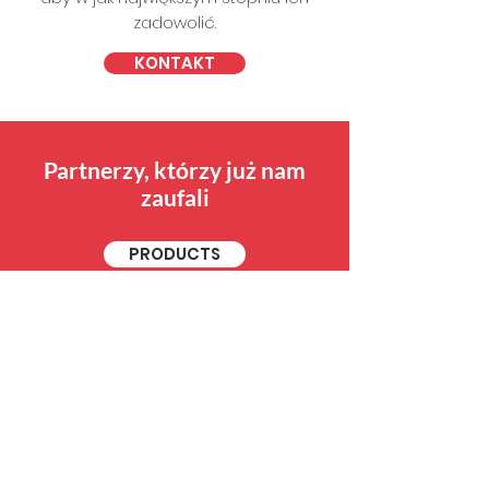
zadowolić.
KONTAKT
Partnerzy, którzy już nam
zaufali
PRODUCTS
"Nasze
różnorodne talenty
mogą nieuchronnie
znaleźć
ROZWIĄZANIE
dla
Twoich ograniczeń. "