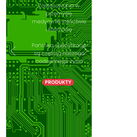
Zastosowania w
przemyśle,
medycynie, lotnictwie
i kosmosie
Państwa specyfikacje
są częścią naszego
codziennego życia
PRODUKTY